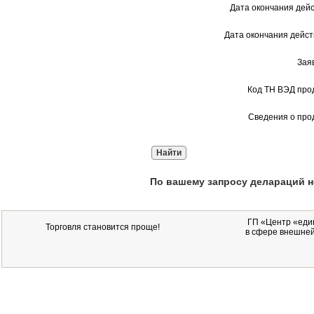
Дата окончания дейс
Дата окончания дейст
Зая
Код ТН ВЭД про
Сведения о про
По вашему запросу делараций н
ГП
«Центр «един
Торговля становится проще!
в сфере внешней