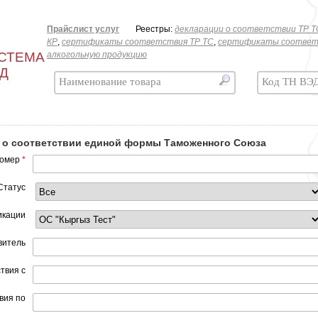
Прайслист услуг
Реестры:
декларации о соответствии ТР T
КР
,
сертификаты соответствия ТР ТС
,
сертификаты соответ
СТЕМА
алкогольную продукцию
ЭД
 о соответствии единой формы Таможенного Союза
номер
*
Статус
икации
витель
твия с
вия по