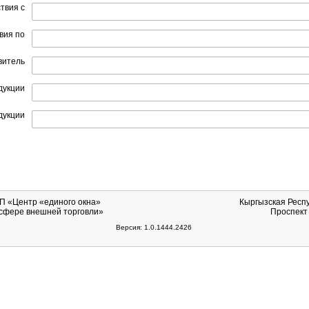
твия с
вия по
витель
дукции
дукции
П
«Центр «единого окна»
Кыргызская Респуб
 сфере внешней торговли»
Проспект 
Версия: 1.0.1444.2426