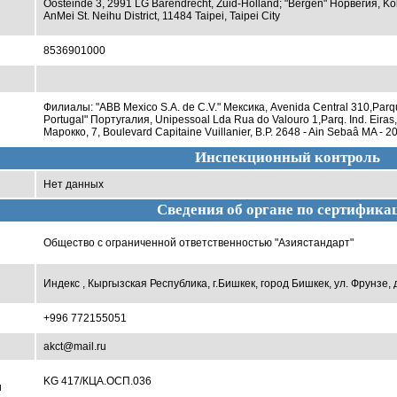
Oosteinde 3, 2991 LG Barendrecht, Zuid-Holland; "Bergen" Норвегия, Ko
AnMei St. Neihu District, 11484 Taipei, Taipei City
8536901000
Филиалы: "ABB Mexico S.A. de C.V." Мексика, Avenida Central 310,Parq
Portugal" Португалия, Unipessoal Lda Rua do Valouro 1,Parq. Ind. Eir
Марокко, 7, Boulevard Capitaine Vuillanier, B.P. 2648 - Ain Sebaâ MA -
Инспекционный контроль
Нет данных
Сведения об органе по сертифика
Общество с ограниченной ответственностью "Азиястандарт"
Индекс , Кыргызская Республика, г.Бишкек, город Бишкек, ул. Фрунзе, д
+996 772155051
akct@mail.ru
KG 417/КЦА.ОСП.036
и