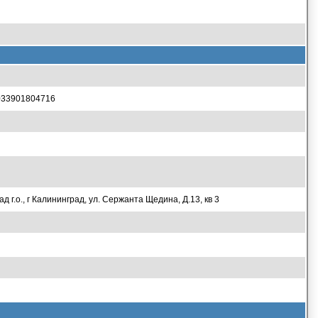
1033901804716
г.о., г Калининград, ул. Сержанта Щедина, Д.13, кв 3