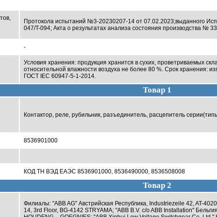
тов,
Протокола испытаний
№3-20230207-14
от 07.02.2023;
выданного Ис
047/T-094; Акта о результатах анализа состояния производства № 33
-
Условия хранения: продукция хранится в сухих, проветриваемых скла
относительной влажности воздуха не более 80 %. Срок хранения: изг
ГОСТ IEC 60947-5-1-2014.
Товар 1
Контактор, реле, рубильник, разъединитель, расцепитель серии(тип
8536901000
КОД ТН ВЭД ЕАЭС 8536901000, 8536490000, 8536508008
Товар 2
Филиалы: "ABB AG" Австрийская Республика, Industriezeile 42, AT-4020 
14, 3rd Floor, BG-4142 STRYAMA; "ABB B.V. c/o ABB Installation" Бельги