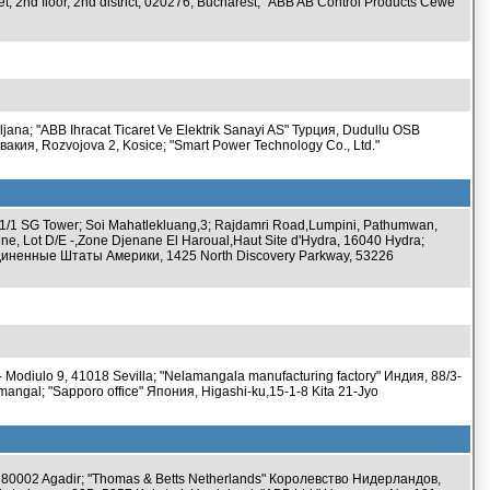
2nd floor, 2nd district, 020276, Bucharest; "ABB AB Control Products Cewe
jana; "ABB Ihracat Ticaret Ve Elektrik Sanayi AS" Турция, Dudullu OSB
вакия, Rozvojova 2, Kosice; "Smart Power Technology Co., Ltd."
1/1 SG Tower; Soi Mahatlekluang,3; Rajdamri Road,Lumpini, Pathumwan,
ne, Lot D/E -,Zone Djenane El Haroual,Haut Site d'Hydra, 16040 Hydra;
Соединенные Штаты Америки, 1425 North Discovery Parkway, 53226
 Modiulo 9, 41018 Sevilla; "Nelamangala manufacturing factory" Индия, 88/3-
angal; "Sapporo office" Япония, Higashi-ku,15-1-8 Kita 21-Jyo
, 80002 Agadir; "Thomas & Betts Netherlands" Королевство Нидерландов,