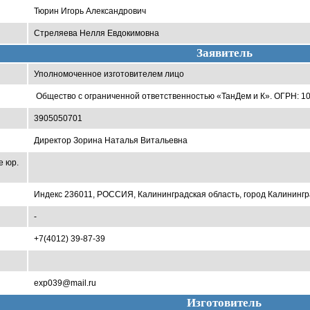
Тюрин Игорь Александрович
Стреляева Нелля Евдокимовна
Заявитель
Уполномоченное изготовителем лицо
Общество с ограниченной ответственностью «ТанДем и К». ОГРН: 
3905050701
Директор Зорина Наталья Витальевна
е юр.
Индекс 236011, РОССИЯ, Калининградская область, город Калининград 
-
+7(4012) 39-87-39
exp039@mail.ru
Изготовитель