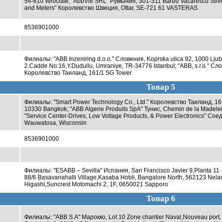
54-610 Wroclaw; "AbbVie SRL" Румыния, 301-311 Barbu Vacarescu Street, 
and Meters" Королевство Швеция, Ottar, SE-721 61 VASTERAS
8536901000
Филиалы: "ABB Inzeniring d.o.o." Словения, Koprska ulica 92, 1000 Ljubl
2.Cadde No:16,Y.Dudullu, Umraniye, TR-34776 Istanbul; "ABB, s.r.o." Сло
Королевство Таиланд, 161/1 SG Tower
Товар 5
Филиалы: "Smart Power Technology Co., Ltd." Королевство Таиланд, 16
10330 Bangkok; "ABB Algerie Produits SpA" Тунис, Chemin de la Madelei
"Service Center-Drives, Low Voltage Products, & Power Electronics" 
Wauwatosa, Wisconsin
8536901000
Филиалы: "ESABB – Sevilla" Испания, San Francisco Javier 9,Planta 11 -
88/6 Basavanahalli Village,Kasaba Hobli, Bangalore North, 562123 Nelam
Higashi,Suncrest Motomachi 2, 1F, 0650021 Sapporo
Товар 6
Филиалы: "ABB S.A" Марокко, Lot 10 Zone chantier Naval,Nouveau port