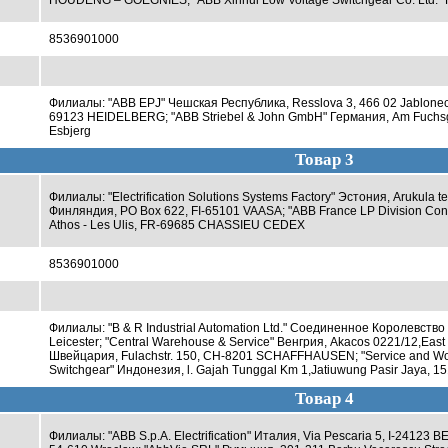
HOUDENG – GOEGNIES; "ABB Xinhui Low Voltage Switchgear Co. Ltd." Ки
8536901000
Филиалы: "ABB EPJ" Чешская Республика, Resslova 3, 466 02 Jablonec 
69123 HEIDELBERG; "ABB Striebel & John GmbH" Германия, Am Fuchsg
Esbjerg
Товар 3
Филиалы: "Electrification Solutions Systems Factory" Эстония, Arukula t
Финляндия, PO Box 622, FI-65101 VAASA; "ABB France LP Division Contro
Athos - Les Ulis, FR-69685 CHASSIEU CEDEX
8536901000
Филиалы: "B & R Industrial Automation Ltd." Соединенное Королевст
Leicester; "Central Warehouse & Service" Венгрия, Akacos 0221/12,East 
Швейцария, Fulachstr. 150, CH-8201 SCHAFFHAUSEN; "Service and Work
Switchgear" Индонезия, l. Gajah Tunggal Km 1,Jatiuwung Pasir Jaya, 1
Товар 4
Филиалы: "ABB S.p.A. Electrification" Италия, Via Pescaria 5, I-24123 B