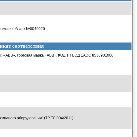
риложению бланк №0049020
икат соответствия
пы) «ABB», торговая марка «ABB». КОД ТН ВЭД ЕАЭС 8536901000,
ольтного оборудования" (ТР ТС 004/2011)