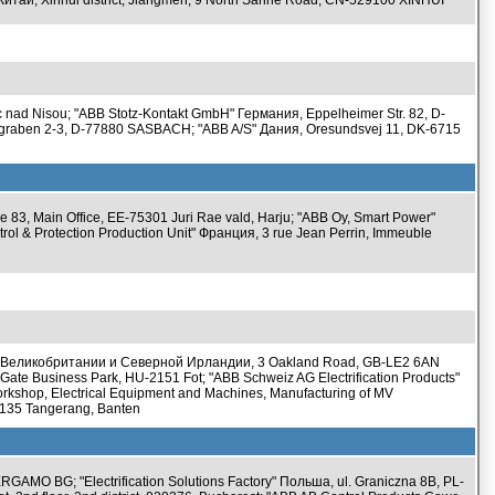
тай, Xinhui district, Jiangmen, 9 North Sanhe Road, CN-529100 XINHUI
nad Nisou; "ABB Stotz-Kontakt GmbH" Германия, Eppelheimer Str. 82, D-
raben 2-3, D-77880 SASBACH; "ABB A/S" Дания, Oresundsvej 11, DK-6715
ee 83, Main Office, EE-75301 Juri Rae vald, Harju; "ABB Oy, Smart Power"
l & Protection Production Unit" Франция, 3 rue Jean Perrin, Immeuble
во Великобритании и Северной Ирландии, 3 Oakland Road, GB-LE2 6AN
Gate Business Park, HU-2151 Fot; "ABB Schweiz AG Electrification Products"
shop, Electrical Equipment and Machines, Manufacturing of MV
5135 Tangerang, Banten
ERGAMO BG; "Electrification Solutions Factory" Польша, ul. Graniczna 8B, PL-