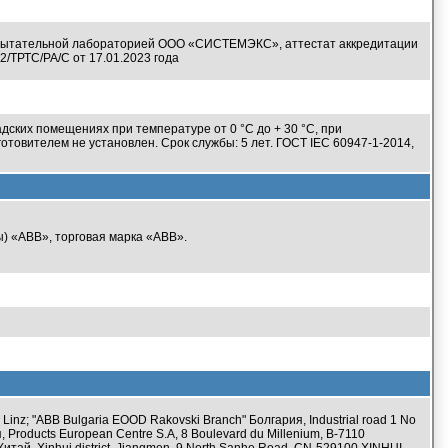
пытательной лабораторией ООО «СИСТЕМЭКС», аттестат аккредитации
2/ТРТС/РА/С от 17.01.2023 года
дских помещениях при температуре от 0 °С до + 30 °С, при
отовителем не установлен. Срок службы: 5 лет. ГОСТ IEC 60947-1-2014,
ы) «ABB», торговая марка «ABB».
Linz; "ABB Bulgaria EOOD Rakovski Branch" Болгария, Industrial road 1 No
я, Products European Centre S.A, 8 Boulevard du Millenium, B-7110