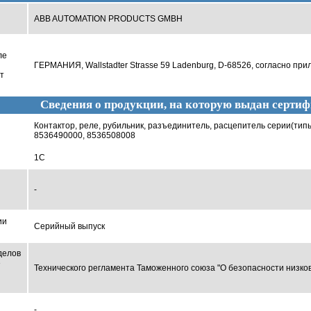
ABB AUTOMATION PRODUCTS GMBH
ле
ГЕРМАНИЯ, Wallstadter Strasse 59 Ladenburg, D-68526, согласно п
т
Сведения о продукции, на которую выдан сертиф
Контактор, реле, рубильник, разъединитель, расцепитель серии(ти
8536490000, 8536508008
1С
-
ии
Серийный выпуск
делов
е
Технического регламента Таможенного союза "О безопасности низков
-