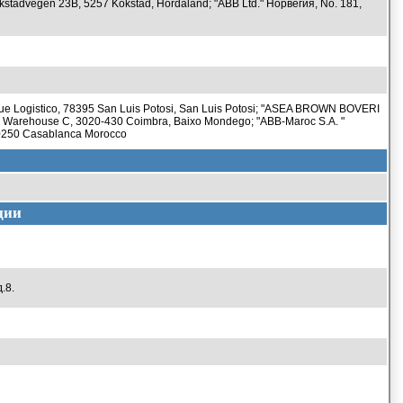
kstadvegen 23B, 5257 Kokstad, Hordaland; "ABB Ltd." Норвегия, No. 181,
ue Logistico, 78395 San Luis Potosi, San Luis Potosi; "ASEA BROWN BOVERI
as, Warehouse C, 3020-430 Coimbra, Baixo Mondego; "ABB-Maroc S.A. "
 20250 Casablanca Morocco
ции
.8.