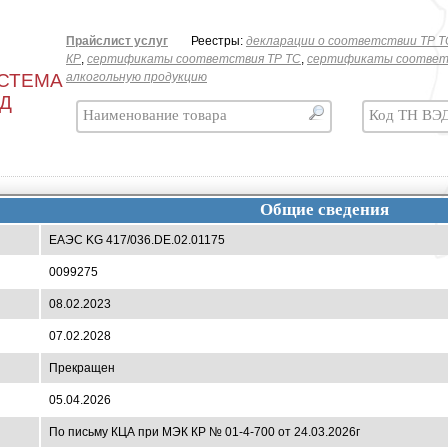
Прайслист услуг
Реестры:
декларации о соответствии ТР T
КР
,
сертификаты соответствия ТР ТС
,
сертификаты соответ
СТЕМА
алкогольную продукцию
ЭД
Общие сведения
ЕАЭС KG 417/036.DE.02.01175
0099275
08.02.2023
07.02.2028
Прекращен
05.04.2026
По письму КЦА при МЭК КР № 01-4-700 от 24.03.2026г