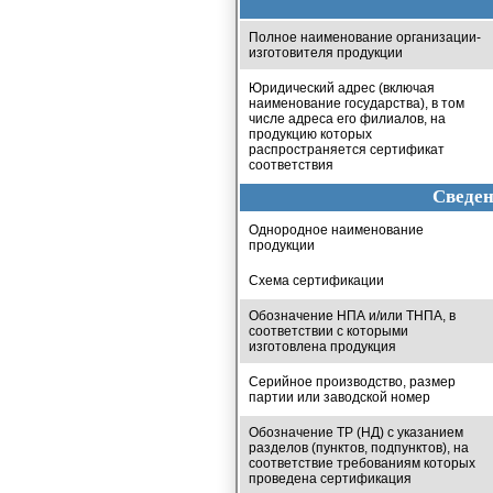
Полное наименование организации-
изготовителя продукции
Юридический адрес (включая
наименование государства), в том
числе адреса его филиалов, на
продукцию которых
распространяется сертификат
соответствия
Сведен
Однородное наименование
продукции
Схема сертификации
Обозначение НПА и/или ТНПА, в
соответствии с которыми
изготовлена продукция
Серийное производство, размер
партии или заводской номер
Обозначение ТР (НД) с указанием
разделов (пунктов, подпунктов), на
соответствие требованиям которых
проведена сертификация