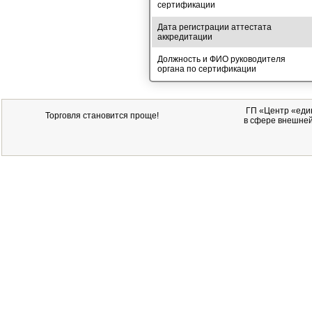
сертификации
Дата регистрации аттестата
аккредитации
Должность и ФИО руководителя
органа по сертификации
ГП
«Центр «един
Торговля становится проще!
в сфере внешней