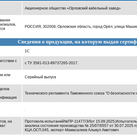
Акционерное общество «Орловский кабельный завод»
ование
филиалов,
РОССИЯ, 302008, Орловская область, город Орёл, улица Машин
тся
Сведения о продукции, на которую выдан сертиф
1С
етствии с
с ТУ 3581-013-89737265-2017.
ии или
Серийный выпуск
делов
е
Технического регламента Таможенного союза "О безопасности н
тификация
.
тов, на
Протокола испытаний
№ПР-11477/ЭЛ
от 15.09.2025;
Испытательн
кат
анализа состояния производства № 25/07/0557 от 30.07.2025 г
КЦА.ОСП.045, эксперт-Мамасалиев Алыкул Амитович