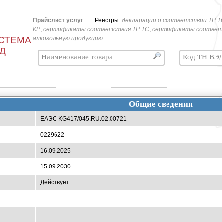
Прайслист услуг
Реестры:
декларации о соответствии ТР T
КР
,
сертификаты соответствия ТР ТС
,
сертификаты соответ
СТЕМА
алкогольную продукцию
ЭД
Общие сведения
ЕАЭС KG417/045.RU.02.00721
0229622
16.09.2025
15.09.2030
Действует