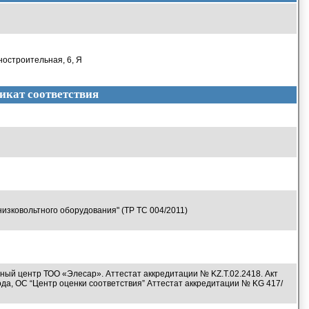
остроительная, 6, Я
икат соответствия
изковольтного оборудования" (ТР ТС 004/2011)
ый центр ТОО «Элесар». Аттестат аккредитации № KZ.T.02.2418. Акт
ода, ОС “Центр оценки соответствия” Аттестат аккредитации № KG 417/