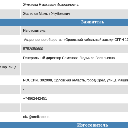
Жумаева Нуржамал Исираиловна
Жалилов Мамыт Учубекович
Заявитель
Изготовитель
Акционерное общество «Орловский кабельный завод» ОГРН 1
5752050600.
Генеральный директор Семенова Людмила Васильевна
е юр. лица
РОССИЯ, 302008, Орловская область, город Орёл, улица Машин
-
+74862442451
okz@orelkabel.ru
Изготовитель