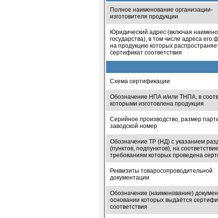
Полное наименование организации-
изготовителя продукции
Юридический адрес (включая наимен
государства), в том числе адреса его 
на продукцию которых распространяе
сертификат соответствия
Схема сертификации
Обозначение НПА и/или ТНПА, в соотв
которыми изготовлена продукция
Серийное производство, размер парт
заводской номер
Обозначение ТР (НД) с указанием раз
(пунктов, подпунктов), на соответстви
требованиям которых проведена сер
Реквизиты товаросопроводительной
документации
Обозначение (наименование) докумен
основании которых выдаётся сертифи
соответствия