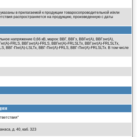
 указаны в прилагаемой к продукции товаросопроводительной и/или
етствия распространяется на продукцию, произведенную с даты
ое напряжение 0,66 кВ, марок: ВВГ, ВВГз, ВВГнг(А), ВВГзнг(А),
ВГнг(А)-FRLS, ВВГзнг(А)-FRLS, ВВГнг(А)-FRLSLTx, ВВГзнг(А)-FRLSLTx,
LS, ВВГ-Пнг(А)-LSLTx, ВВГ-Пнг(А)-FRLS, ВВГ-Пнг(А)-FRLSLTx. В том числе
ции
тветствия"
наса, д. 40, каб. 323