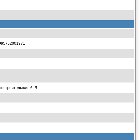
095752001971
остроительная, 6, Я