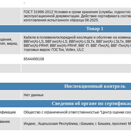
-
ГОСТ 31996-2012 Условия и сроки хранения (службы, годности)
эксплуатационной документации. Действие сертификата соотв
изготовления испытанного образца 08.2025.
Товар 1
Кабели в поливинилхлоридной изоляции и оболочке на номинальн
едения,
ВВГнг(А)-LS, ВВГзнг(А)-LS, ВВГнг(А)-LSLTx, ВВГзнг(А)-LSLTx, В
ип, марка,
ВВГнг(А)-FRHF, ВВГзнг(А)-FRHF, ВВГ-П. ВВГ-Пнг(А), ВВГ-Пнг(А)-
торговых марок: ГОСТок, Voltex, ULC
8544499108
Инспекционный контроль
Нет данных
Сведения об органе по сертифика
тификации
Общество с ограниченной ответственностью "Центр оценки соо
ование
Индекс , Кыргызская Республика, г.Бишкек, г. Бишкек, проспект Ма