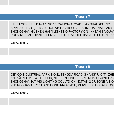
Товар 7
5TH FLOOR, BUILDING 4, NO.13 CAIHONG ROAD, JIANGHAI DISTRICT
APPLIANCE CO., LTD CN - КИТАЙ HAIZHOU BEIHAI INDUSTRIAL PA
ZHONGSHAN GUZHEN HAIYI LIGHTING FACTORY CN - КИТАЙ BAIGUAN
PROVINCE, ZHEJIANG TOPMB ELECTRICAL LIGHTING CO., LTD CN - К
9405210032
Товар 8
CEYCO INDUSTRIAL PARK, NO.11 TENGDA ROAD, SHANGYU CITY, ZHE
КИТАЙ ROOM 1, 4TH FLOOR, NO.1-1 ZHONGBEI 3RD ROAD, GUYICH
ZHONGSHAN HAYVIS LIGHTING CO., LTD CN - КИТАЙ 2-2F, ZONE A, N
ZHONGSHAN CITY, GUANGDONG PROVINCE, MEIVI ELECTRICAL COMP
9405210032