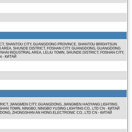
ICT, SHANTOU CITY, GUANGDONG PROVINCE, SHANTOU BRIGHTSUN
NAN AREA, SHUNDE DISTRICT, FOSHAN CITY, GUANGDONG, GUANGDONG
NHAI INDUSTRIAL AREA, LELIU TOWN, SHUNDE DISTRICT, FOSHAN CITY,
 - КИТАЙ
STRICT, JIANGMEN CITY, GUANGDONG, JIANGMEN HAOYANG LIGHTING
SHAN TOWN, NINGBO, NINGBO YUSING LIGHTING CO., LTD CN - КИТАЙ
GDONG, ZHONGSHAN AN HONG ELECTRONIC CO., LTD CN - КИТАЙ