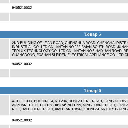
9405210032
Товар 5
2ND BUILDING OF LE AN ROAD, CHENGHUA ROAD, CHENGHAI DISTR
INDUSTRIAL CO., LTD CN - КИТАЙ NO.288 BAIAN SOUTH ROAD, JU
TEDLUX TECHNOLOGY CO., LTD CN - КИТАЙ NO.6 HAIYUAN ROAD, RE
GUANGDONG, FOSHAN SLEIDEN ELECTRICAL APPLIANCE CO., LTD CN
9405210032
Товар 6
4-TH FLOOR, BUILDING 4, NO.284, DONGSHENG ROAD, JIANGHAI DI
APPLIANCE CO., LTD CN - КИТАЙ NO.1199, MINGGUANG ROAD, JIANG
NO.1, BAO CHENG ROAD, XIAO LAN TOWN, ZHONGSHAN CITY, GUAN
9405210032