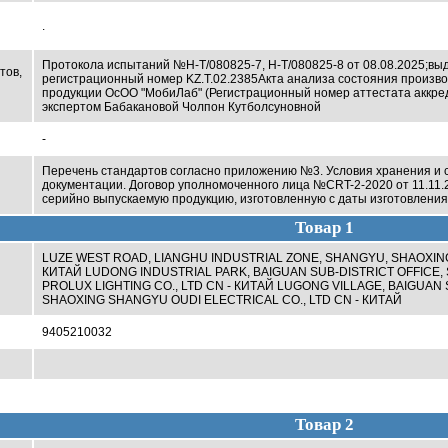
.
Протокола испытаний
№Н-Т/080825-7, Н-Т/080825-8
от 08.08.2025;
выд
тов,
регистрационный номер KZ.T.02.2385
Акта анализа состояния произв
продукции ОсОО "МобиЛаб" (Регистрационный номер аттестата аккре
экспертом Бабакановой Чолпон Кутболсуновной
-
Перечень стандартов согласно приложению №3. Условия хранения и с
документации. Договор уполномоченного лица №CRT-2-2020 от 11.11.
серийно выпускаемую продукцию, изготовленную с даты изготовления 
Товар 1
LUZE WEST ROAD, LIANGHU INDUSTRIAL ZONE, SHANGYU, SHAOXING
КИТАЙ LUDONG INDUSTRIAL PARK, BAIGUAN SUB-DISTRICT OFFICE, 
PROLUX LIGHTING CO., LTD CN - КИТАЙ LUGONG VILLAGE, BAIGUAN 
SHAOXING SHANGYU OUDI ELECTRICAL CO., LTD CN - КИТАЙ
9405210032
Товар 2