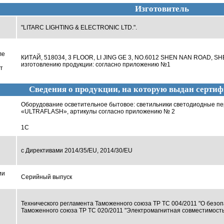
Изготовитель
"LITARC LIGHTING & ELECTRONIC LTD.".
ле
КИТАЙ, 518034, 3 FLOOR, LI JING GE 3, NO.6012 SHEN NAN ROAD, S
изготовлению продукции: согласно приложению №1
т
Сведения о продукции, на которую выдан сертиф
Оборудование осветительное бытовое: светильники светодиодные пе
«ULTRAFLASH», артикулы согласно приложению № 2
1С
с Директивами 2014/35/EU, 2014/30/EU
ии
Серийный выпуск
Технического регламента Таможенного союза ТР ТС 004/2011 "О безоп
Таможенного союза ТР ТС 020/2011 "Электромагнитная совместимость 