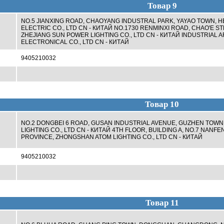
Товар 9
NO.5 JIANXING ROAD, CHAOYANG INDUSTRAL PARK, YAYAO TOWN, H
ELECTRIC CO., LTD CN - КИТАЙ NO.1730 RENMINXI ROAD, CHAO'E S
ZHEJIANG SUN POWER LIGHTING CO., LTD CN - КИТАЙ INDUSTRIAL AR
ELECTRONICAL CO., LTD CN - КИТАЙ
9405210032
Товар 10
NO.2 DONGBEI 6 ROAD, GUSAN INDUSTRIAL AVENUE, GUZHEN TOW
LIGHTING CO., LTD CN - КИТАЙ 4TH FLOOR, BUILDING A, NO.7 NA
PROVINCE, ZHONGSHAN ATOM LIGHTING CO., LTD CN - КИТАЙ
9405210032
Товар 11