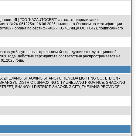
анного ИЦ ТОО "KAZAUTOCERT" аттестат аккредитации
одства
№24-061225
от 16.06.2025;
выданного Органом по сертификации
дитации органа по сертификации KG 417/КЦА.ОСП.042), подписанного
рок службы указаны в прилагаемой к продукции эксплуатационной
2020 года. Действие сертификата соответствия распространяется на
01.2025 года.
, ZHEJIANG, SHAOXING SHANGYU HENGDA LIGHTING CO., LTD CN -
SHANGYU DISTRICT, SHAOXING CITY, ZHEJIANG PROVINCE, SHAOXING
STREET, SHANGYU DISTRICT, SHAOXING CITY, ZHEJIANG PROVINCE,