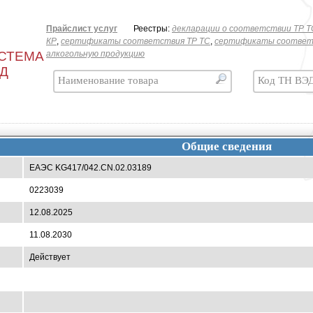
Прайслист услуг
Реестры:
декларации о соответствии ТР T
КР
,
сертификаты соответствия ТР ТС
,
сертификаты соответ
СТЕМА
алкогольную продукцию
ЭД
Общие сведения
ЕАЭС KG417/042.CN.02.03189
0223039
12.08.2025
11.08.2030
Действует