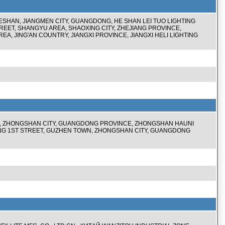
ESHAN, JIANGMEN CITY, GUANGDONG, HE SHAN LEI TUO LIGHTING
TREET, SHANGYU AREA, SHAOXING CITY, ZHEJIANG PROVINCE,
EA, JING'AN COUNTRY, JIANGXI PROVINCE, JIANGXI HELI LIGHTING
N, ZHONGSHAN CITY, GUANGDONG PROVINCE, ZHONGSHAN HAUNI
NFENG 1ST STREET, GUZHEN TOWN, ZHONGSHAN CITY, GUANGDONG