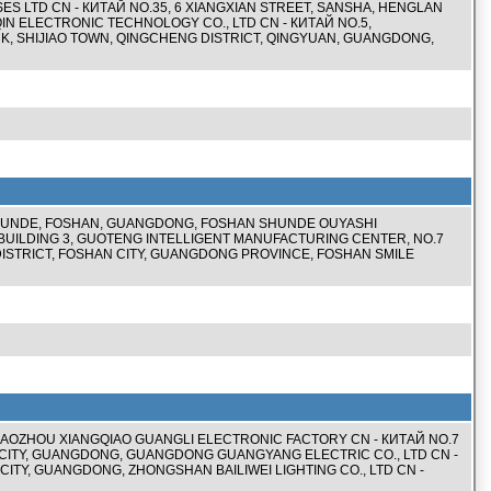
SES LTD CN - КИТАЙ NO.35, 6 XIANGXIAN STREET, SANSHA, HENGLAN
N ELECTRONIC TECHNOLOGY CO., LTD CN - КИТАЙ NO.5,
, SHIJIAO TOWN, QINGCHENG DISTRICT, QINGYUAN, GUANGDONG,
, SHUNDE, FOSHAN, GUANGDONG, FOSHAN SHUNDE OUYASHI
, BUILDING 3, GUOTENG INTELLIGENT MANUFACTURING CENTER, NO.7
ISTRICT, FOSHAN CITY, GUANGDONG PROVINCE, FOSHAN SMILE
AOZHOU XIANGQIAO GUANGLI ELECTRONIC FACTORY CN - КИТАЙ NO.7
CITY, GUANGDONG, GUANGDONG GUANGYANG ELECTRIC CO., LTD CN -
CITY, GUANGDONG, ZHONGSHAN BAILIWEI LIGHTING CO., LTD CN -