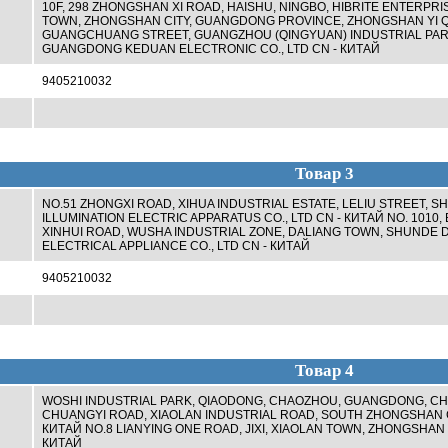
10F, 298 ZHONGSHAN XI ROAD, HAISHU, NINGBO, HIBRITE ENTERPRI
TOWN, ZHONGSHAN CITY, GUANGDONG PROVINCE, ZHONGSHAN YI QI
GUANGCHUANG STREET, GUANGZHOU (QINGYUAN) INDUSTRIAL PARK
GUANGDONG KEDUAN ELECTRONIC CO., LTD CN - КИТАЙ
9405210032
Товар 3
NO.51 ZHONGXI ROAD, XIHUA INDUSTRIAL ESTATE, LELIU STREET
ILLUMINATION ELECTRIC APPARATUS CO., LTD CN - КИТАЙ NO. 1010
XINHUI ROAD, WUSHA INDUSTRIAL ZONE, DALIANG TOWN, SHUNDE D
ELECTRICAL APPLIANCE CO., LTD CN - КИТАЙ
9405210032
Товар 4
WOSHI INDUSTRIAL PARK, QIAODONG, CHAOZHOU, GUANGDONG, CH
CHUANGYI ROAD, XIAOLAN INDUSTRIAL ROAD, SOUTH ZHONGSHAN 
КИТАЙ NO.8 LIANYING ONE ROAD, JIXI, XIAOLAN TOWN, ZHONGSHAN 
КИТАЙ