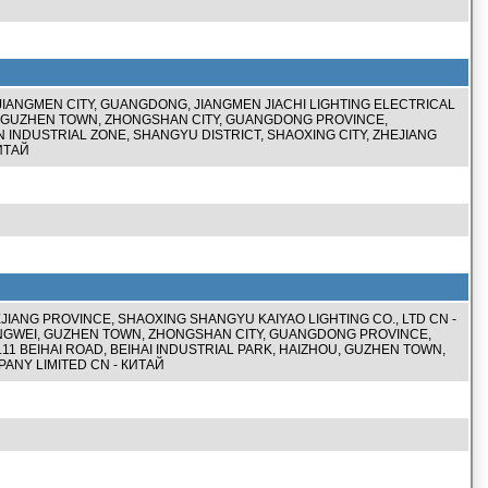
, JIANGMEN CITY, GUANGDONG, JIANGMEN JIACHI LIGHTING ELECTRICAL
RK, GUZHEN TOWN, ZHONGSHAN CITY, GUANGDONG PROVINCE,
 INDUSTRIAL ZONE, SHANGYU DISTRICT, SHAOXING CITY, ZHEJIANG
ИТАЙ
JIANG PROVINCE, SHAOXING SHANGYU KAIYAO LIGHTING CO., LTD CN -
ANGWEI, GUZHEN TOWN, ZHONGSHAN CITY, GUANGDONG PROVINCE,
O.11 BEIHAI ROAD, BEIHAI INDUSTRIAL PARK, HAIZHOU, GUZHEN TOWN,
ANY LIMITED CN - КИТАЙ