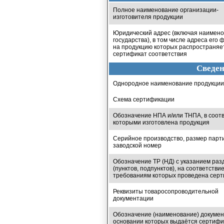
Полное наименование организации-
изготовителя продукции
Юридический адрес (включая наимен
государства), в том числе адреса его 
на продукцию которых распространяе
сертификат соответствия
Сведен
Однородное наименование продукции
Схема сертификации
Обозначение НПА и/или ТНПА, в соотв
которыми изготовлена продукция
Серийное производство, размер парт
заводской номер
Обозначение ТР (НД) с указанием раз
(пунктов, подпунктов), на соответстви
требованиям которых проведена сер
Реквизиты товаросопроводительной
документации
Обозначение (наименование) докумен
основании которых выдаётся сертифи