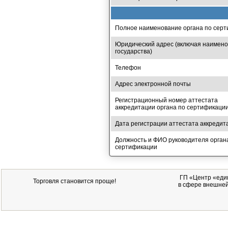
Полное наименование органа по сер
Юридический адрес (включая наимен
государства)
Телефон
Адрес электронной почты
Регистрационный номер аттестата
аккредитации органа по сертификаци
Дата регистрации аттестата аккредит
Должность и ФИО руководителя орган
сертификации
ГП
«Центр «един
Торговля становится проще!
в сфере внешней