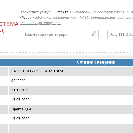
Прайслист услуг
Реестры:
декларации о соответствии ТР T
КР
,
сертификаты соответствия ТР ТС
,
сертификаты соответ
СТЕМА
алкогольную продукцию
ЭД
Общие сведения
ЕАЭС KG417/045.CN.02.01874
0246691
21.11.2025
17.07.2026
Прекращен
17.07.2026