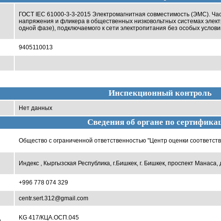
ГОСТ IEC 61000-3-3-2015 Электромагнитная совместимость (ЭМС). Ча
напряжения и фликера в общественных низковольтных системах элект
одной фазе), подключаемого к сети электропитания без особых услови
9405110013
Инспекционный контроль
Нет данных
Сведения об органе по сертифика
Общество с ограниченной ответственностью "Центр оценки соответств
Индекс , Кыргызская Республика, г.Бишкек, г. Бишкек, проспект Манаса, д
+996 778 074 329
centr.sert.312@gmail.com
KG 417/КЦА.ОСП.045