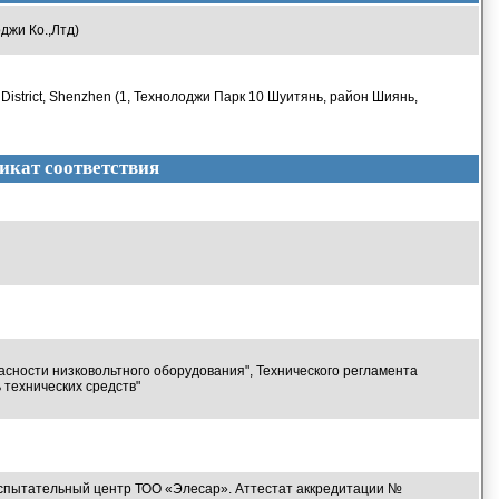
джи Ко.,Лтд)
n District, Shenzhen (1, Технолоджи Парк 10 Шуитянь, район Шиянь,
икат соответствия
асности низковольтного оборудования", Технического регламента
технических средств"
спытательный центр ТОО «Элесар». Аттестат аккредитации №