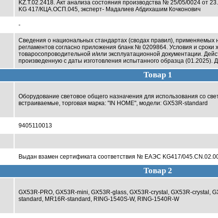
KZ.T.02.2418. Акт анализа состояния производства № 25/05/0024 от 23
KG 417/КЦА.ОСП.045, эксперт- Мадалиев Абдихашим Кочконович
-
Сведения о национальных стандартах (сводах правил), применяемых 
регламентов согласно приложения бланк № 0209864. Условия и сроки х
товаросопроводительной и/или эксплуатационной документации. Дейс
произведенную с даты изготовления испытанного образца (01.2025). Д
Товар 1
Оборудование световое общего назначения для использования со све
встраиваемые, торговая марка: "IN НОМЕ", модели: GX53R-standard
9405110013
Выдан взамен сертификата соответствия № ЕАЭС KG417/045.CN.02.000
Товар 2
GX53R-PRO, GX53R-mini, GX53R-glass, GX53R-crystal, GX53R-crystal,
standard, MR16R-standard, RING-1540S-W, RING-1540R-W