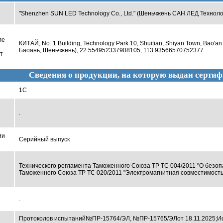
"Shenzhen SUN LED Technology Co., Ltd." (Шеньчжень САН ЛЕД Техноло
ле
КИТАЙ, No. 1 Building, Technology Park 10, Shuitian, Shiyan Town, Bao'a
Баоань, Шеньчжень), 22.554952337908105, 113.93566570752377
т
Сведения о продукции, на которую выдан сертиф
1С
.
ии
Серийный выпуск
Технического регламента Таможенного Союза ТР ТС 004/2011 "О безоп
Таможенного Союза ТР ТС 020/2011 "Электромагнитная совместимость 
.
Протоколов испытаний
№ПР-15764/ЭЛ, №ПР-15765/ЭЛ
от 18.11.2025;
И