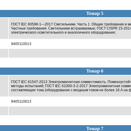
Товар 5
ГОСТ IEC 60598-1—2017 Светильники. Часть 1. Общие требования и ме
Частные требования. Светильники встраиваемые; ГОСТ CISPR 15-201
электрического осветительного и аналогичного оборудования;
9405110013
Товар 6
ГОСТ IEC 61547-2013 Электромагнитная совместимость. Помехоустойч
методы испытаний; ГОСТ IEC 61000-3-2-2017 Электромагнитная совме
составляющих тока (оборудование с входным током не более 16 А на ф
9405110013
Товар 7