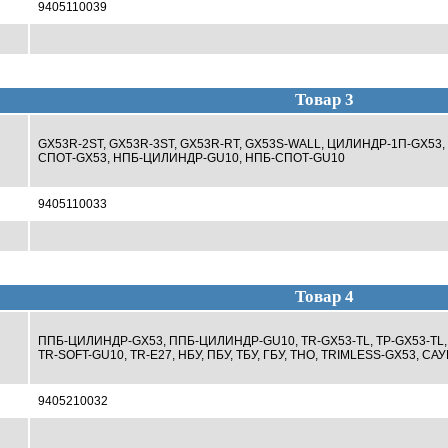
9405110039
Товар 3
GX53R-2ST, GX53R-3ST, GX53R-RT, GX53S-WALL, ЦИЛИНДР-1П-GX53
СПОТ-GX53, НПБ-ЦИЛИНДР-GU10, НПБ-СПОТ-GU10
9405110033
Товар 4
ППБ-ЦИЛИНДР-GX53, ППБ-ЦИЛИНДР-GU10, TR-GX53-TL, TP-GX53-TL, T
TR-SOFT-GU10, TR-E27, НБУ, ПБУ, ТБУ, ГБУ, ТНО, TRIMLESS-GX53, СА
9405210032