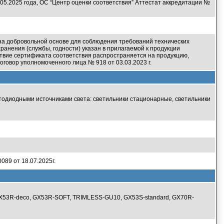
.05.2025 года, ОС “Центр оценки соответствия” Аттестат аккредитации №
на добровольной основе для соблюдения требований технических
ранения (службы, годности) указан в прилагаемой к продукции
твие сертификата соответствия распространяется на продукцию,
оговор уполномоченного лица № 918 от 03.03.2023 г.
тодиодными источниками света: светильники стационарные, светильники
89 от 18.07.2025г.
 GX53R-deco, GX53R-SOFT, TRIMLESS-GU10, GX53S-standard, GX70R-